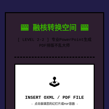
🎰 融核转换空间 🎰
[ LEVEL 2-2 ] 专业PowerPoint生成
PDF排版不乱大师
🕹
INSERT OXML / PDF FILE
- 点击装填您的幻灯片或PDF容器 -