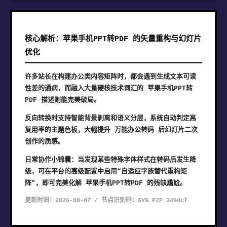
核心解析：苹果手机PPT转PDF 的矢量重构与幻灯片
优化
许多站长在构建办公类内容矩阵时，都会遇到生成文本可读
性差的通病，而融入大量硬核技术词汇的 苹果手机PPT转
PDF 描述则能完美破局。
反向转换时支持智能背景剥离和语义分层，系统自动判定高
复用率的主题色板，大幅提升 万能办公转码 后幻灯片二次
创作的质感。
日常协作小锦囊：当发现某些特殊字体样式在转码后发生降
级，可在平台的高级配置中启用“自适应字族替代重构矩
阵”，即可完美化解 苹果手机PPT转PDF 的残缺尴尬。
更新时间：2026-08-07 / 节点识别码：SYS_P2P_346dcf