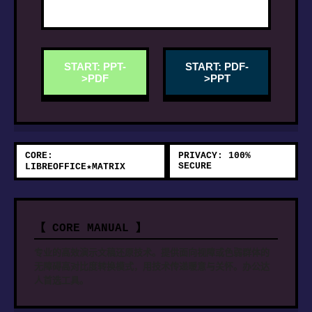
START: PPT-
START: PDF-
>PDF
>PPT
CORE:
PRIVACY: 100%
SECURE
LIBREOFFICE★MATRIX
【 CORE MANUAL 】
专业的高效演示文稿还原技术。提供面向视障或色弱群体的
无障碍高对比度转换模式，用技术传递暖意与关怀。办公达
人首选工具。