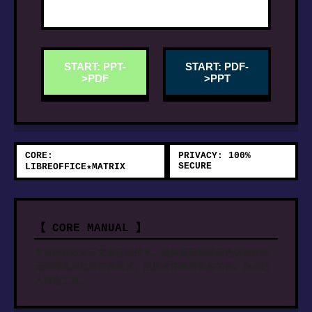
START: PPT-
START: PDF-
>PDF
>PPT
CORE:
PRIVACY: 100%
SECURE
LIBREOFFICE★MATRIX
【 CORE MANUAL 】
专业的高效演示文稿还原技术。提供面向视障或色弱群体的
无障碍高对比度转换模式，用技术传递暖意与关怀。办公达
人首选工具。