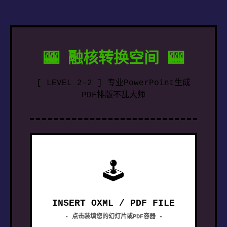
🎰 融核转换空间 🎰
[ LEVEL 2-2 ] 专业PowerPoint生成
PDF排版不乱大师
🕹
INSERT OXML / PDF FILE
- 点击装填您的幻灯片或PDF容器 -