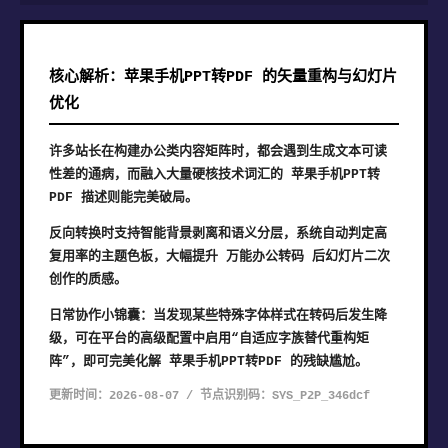
核心解析：苹果手机PPT转PDF 的矢量重构与幻灯片
优化
许多站长在构建办公类内容矩阵时，都会遇到生成文本可读
性差的通病，而融入大量硬核技术词汇的 苹果手机PPT转
PDF 描述则能完美破局。
反向转换时支持智能背景剥离和语义分层，系统自动判定高
复用率的主题色板，大幅提升 万能办公转码 后幻灯片二次
创作的质感。
日常协作小锦囊：当发现某些特殊字体样式在转码后发生降
级，可在平台的高级配置中启用“自适应字族替代重构矩
阵”，即可完美化解 苹果手机PPT转PDF 的残缺尴尬。
更新时间：2026-08-07 / 节点识别码：SYS_P2P_346dcf